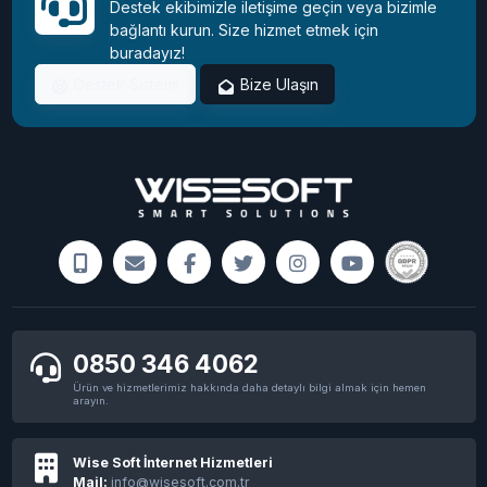
Destek ekibimizle iletişime geçin veya bizimle
bağlantı kurun. Size hizmet etmek için
buradayız!
Instagram Açıldı!
Destek Sistemi
Bize Ulaşın
Programsız windows 11 etkinleştirme işlemi
sadece 2 dakikada
0850 346 4062
Ürün ve hizmetlerimiz hakkında daha detaylı bilgi almak için hemen
arayın.
NASA, Perseverance aracını Mars'a indiren
paraşütün kalıntılarını görüntüledi
Wise Soft İnternet Hizmetleri
Mail:
info@wisesoft.com.tr