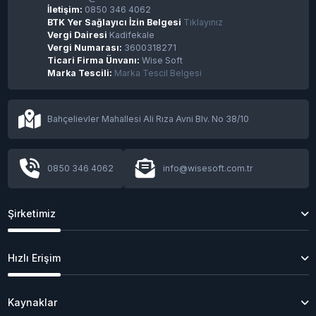
İletişim:
0850 346 4062
BTK Yer Sağlayıcı İzin Belgesi
Tıklayınız
Vergi Dairesi
Kadifekale
Finlandiya, ele geçirilen BTC’ler ile Ukrayna’ya
Vergi Numarası:
3600318271
yardım edecek!
Ticari Firma Ünvanı:
Wise Soft
Marka Tescili:
Marka Tescil Belgesi
Meta, metaverse ürünlerinin yer aldığı ilk
fiziksel mağazasını açıyor
Bahçelievler Mahallesi Ali Rıza Avni Blv. No 38/10
İlk tam boyutlu otonom yolcu otobüsü yol
testlerine başladı
0850 346 4062
info@wisesoft.com.tr
Şirketimiz
2025'te Yapay Zeka: Son Gelişmeler, Trendler
ve Gelecek
Hızlı Erişim
2025 Siber Güvenlik Raporu: Yeni Tehditler ve
Kaynaklar
Savunma Stratejileri