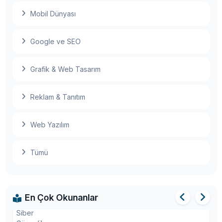
Mobil Dünyası
Google ve SEO
Meta, metaverse ürünlerinin yer aldığı ilk
fiziksel mağazasını açıyor
Grafik & Web Tasarım
İlk tam boyutlu otonom yolcu otobüsü yol
Reklam & Tanıtım
testlerine başladı
Web Yazılım
2025'te Yapay Zeka: Son Gelişmeler, Trendler
Tümü
ve Gelecek
En Çok Okunanlar