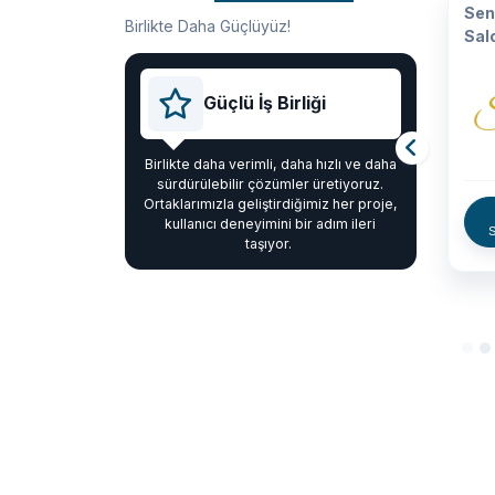
Charmante
Forbest
Sen
Birlikte Daha Güçlüyüz!
Acarsan
Sal
Güçlü İş Birliği
Birlikte daha verimli, daha hızlı ve daha
sürdürülebilir çözümler üretiyoruz.
Web
Ortaklarımızla geliştirdiğimiz her proje,
Sitesine Git
kullanıcı deneyimini bir adım ileri
S
taşıyor.