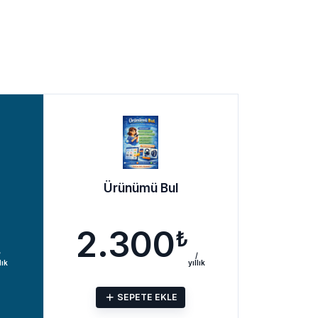
POPÜLER
Entegrasyonlar
Entegrasyonlar
Wise Ticaret Ödül Çarkı entegrasyonlarında geçerli hoş geldin
Ürünümü Bul
Trendyol Yorum
indiriminden yararlanın
Entegrasyon Modülü
6.764₺
5.750₺
/ tek sefer
2.300
₺
3.000
₺
/
yıllık
/
yıllık
SEPETE EKLE
SEPETE EKLE