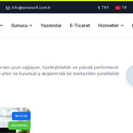
info@wisesoft.com.tr
₺ TRY
TR
Sunucu
Yazılımlar
E-Ticaret
Hizmetler
na tam uyum sağlayan, özelleştirilebilir ve yüksek performanslı
ği artırır ve kurumsal iş akışlarını tek bir merkezden yönetilebilir
MULTI DIL
RESPONSIVE