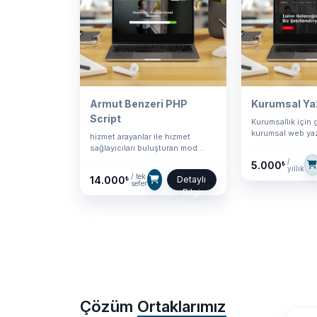
Armut Benzeri PHP
Kurumsal Ya
Script
Kurumsallık için g
kurumsal web yazı
hizmet arayanlar ile hizmet
sağlayıcıları buluşturan mod...
/
5.000
₺
yıllık
/ tek
14.000
Detaylı
₺
sefer
Bilgi
Çözüm
Ortaklarımız