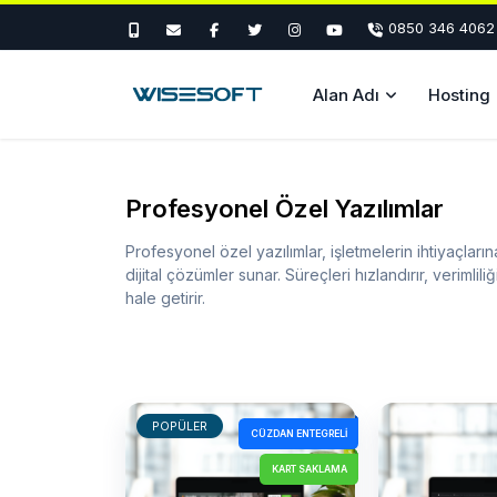
0850 346 4062
Alan Adı
Hosting
Profesyonel Özel Yazılımlar
Profesyonel özel yazılımlar, işletmelerin ihtiyaçları
dijital çözümler sunar. Süreçleri hızlandırır, verimlili
hale getirir.
POPÜLER
CÜZDAN ENTEGRELI
KART SAKLAMA