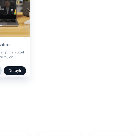
zılım
eliştirilen özel
lımı, en...
Detaylı
Bilgi