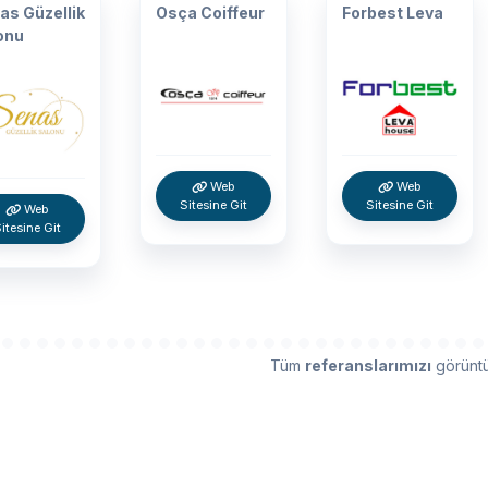
as Güzellik
Osça Coiffeur
Forbest Leva
onu
Web
Web
Sitesine Git
Sitesine Git
Web
itesine Git
Tüm
referanslarımızı
görüntü