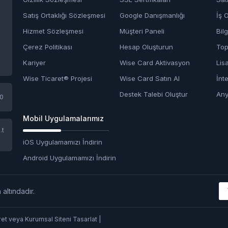
Satış Ortaklığı Sözleşmesi
Google Danışmanlığı
İş O
Hizmet Sözleşmesi
Müşteri Paneli
Bil
Çerez Politikası
Hesap Oluşturun
Top
Kariyer
Wise Card Aktivasyon
Lis
Wise Ticaret® Projesi
Wise Card Satın Al
İnt
Destek Talebi Oluştur
Any
10
Mobil Uygulamalarımız
.t
iOS Uygulamamızı İndirin
Android Uygulamamızı İndirin
 altındadır.
et veya Kurumsal Siteni Tasarlat |