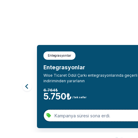
POPÜLER
%15 İNDIRIM
Yazılımlar
Yazılım
syonlarında geçerli hoş geldin
Wise Soft y
Ürünümü Bul
Trendyol 
Entegrasyon
2.300
₺
3.00
/
yıllık
SEPETE EKLE
SEPETE 