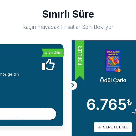
Sınırlı Süre
Kaçırılmayacak Fırsatlar Seni Bekliyor
POPÜLER
lar
azılımlarında geçerli hoş geldin indiriminden yararlanın
Ödül Çarkı
Yorum
 Modülü
6.765
₺
0
₺
/
yıllık
/
yıllık
SEPETE EKLE
EKLE