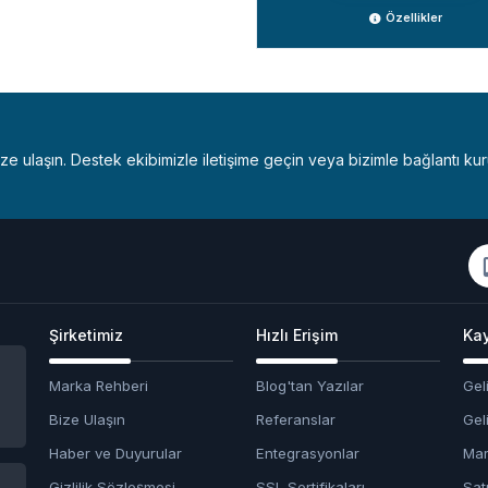
er
Özellikler
bize ulaşın. Destek ekibimizle iletişime geçin veya bizimle bağlantı kur
Şirketimiz
Hızlı Erişim
Kay
Marka Rehberi
Blog'tan Yazılar
Geli
Bize Ulaşın
Referanslar
Geli
Haber ve Duyurular
Entegrasyonlar
Mar
Gizlilik Sözleşmesi
SSL Sertifikaları
Satı