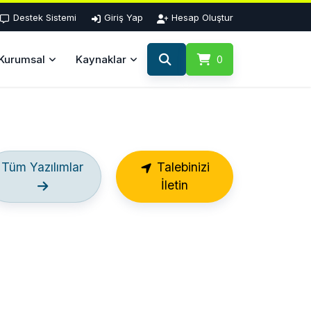
Destek Sistemi
Giriş Yap
Hesap Oluştur
Kurumsal
Kaynaklar
0
Tüm Yazılımlar
Talebinizi
İletin