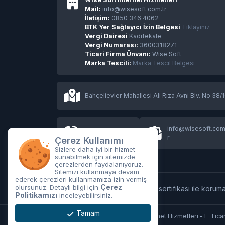
Mail:
info@wisesoft.com.tr
İletişim:
0850 346 4062
BTK Yer Sağlayıcı İzin Belgesi
Tıklayınız
Vergi Dairesi
Kadifekale
Vergi Numarası:
3600318271
Ticari Firma Ünvanı:
Wise Soft
Marka Tescili:
Marka Tescil Belgesi
Bahçelievler Mahallesi Ali Rıza Avni Blv. No 38/
info@wisesoft.com
0850 346 4062
r
Çerez Kullanımı
Sizlere daha iyi bir hizmet
sunabilmek için sitemizde
çerezlerden faydalanıyoruz.
Sitemizi kullanmaya devam
ederek çerezleri kullanmamıza izin vermiş
Çerez
olursunuz. Detaylı bilgi için
Tüm işlemleriniz
256Bit
SSL sertifikası ile koruma
Politikamızı
inceleyebilirsiniz.
Tamam
Copyright © 2026 Wise Soft İnternet Hizmetleri - E-Ticar