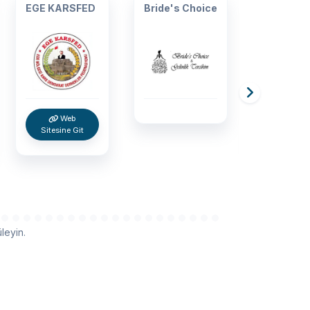
EGE KARSFED
Bride's Choice
TOSHIBA
Web
We
Sitesine Git
Sitesine 
leyin.