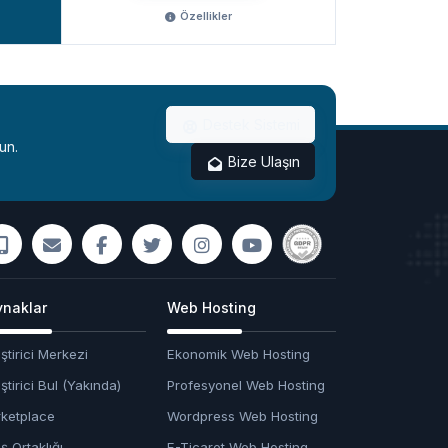
Özellikler
Özellikler
Destek Sistemi
un.
Bize Ulaşın
naklar
Web Hosting
ştirici Merkezi
Ekonomik Web Hosting
ştirici Bul (Yakında)
Profesyonel Web Hosting
ketplace
Wordpress Web Hosting
ş Ortaklığı
E-Ticaret Web Hosting