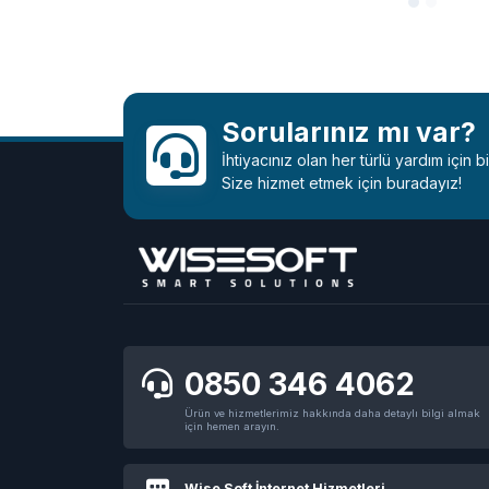
Özellikler
Özellikl
Sorularınız mı var?
İhtiyacınız olan her türlü yardım için 
Size hizmet etmek için buradayız!
0850 346 4062
Ürün ve hizmetlerimiz hakkında daha detaylı bilgi almak
için hemen arayın.
Wise Soft İnternet Hizmetleri