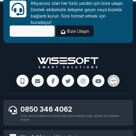
İhtiyacınız olan her türlü yardım için bize ulaşın.
Destek ekibimizle iletişime geçin veya bizimle
bağlantı kurun. Size hizmet etmek için
buradayız!
Instagram Açıldı!
Destek Sistemi
Bize Ulaşın
Programsız windows 11 etkinleştirme işlemi
sadece 2 dakikada
0850 346 4062
Ürün ve hizmetlerimiz hakkında daha detaylı bilgi almak için hemen
arayın.
NASA, Perseverance aracını Mars'a indiren
paraşütün kalıntılarını görüntüledi