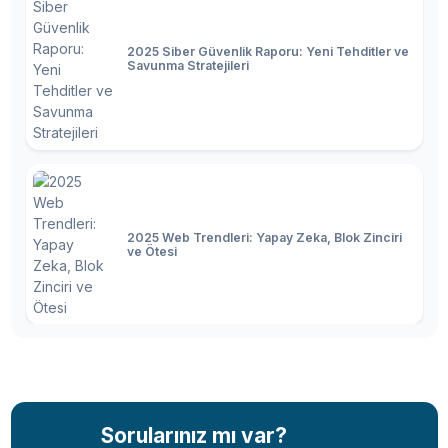
2025 Siber Güvenlik Raporu: Yeni Tehditler ve
Savunma Stratejileri
2025 Web Trendleri: Yapay Zeka, Blok Zinciri
ve Ötesi
2025 Teknoloji Dünyası: Son Trendler,
Yenilikler ve Gelecek
Sorularınız mı var?