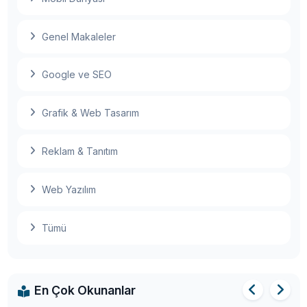
Genel Makaleler
Google ve SEO
Meta, metaverse ürünlerinin yer aldığı ilk
fiziksel mağazasını açıyor
Grafik & Web Tasarım
İlk tam boyutlu otonom yolcu otobüsü yol
Reklam & Tanıtım
testlerine başladı
Web Yazılım
2025'te Yapay Zeka: Son Gelişmeler, Trendler
Tümü
ve Gelecek
En Çok Okunanlar