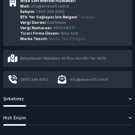
Wise Soft İnternet Hizmetleri
Mail:
info@wisesoft.com.tr
İletişim:
0850 346 4062
BTK Yer Sağlayıcı İzin Belgesi
Tıklayınız
Vergi Dairesi
Kadifekale
Finlandiya, ele geçirilen BTC’ler ile Ukrayna’ya
Vergi Numarası:
3600318271
yardım edecek!
Ticari Firma Ünvanı:
Wise Soft
Marka Tescili:
Marka Tescil Belgesi
Meta, metaverse ürünlerinin yer aldığı ilk
fiziksel mağazasını açıyor
Bahçelievler Mahallesi Ali Rıza Avni Blv. No 38/10
İlk tam boyutlu otonom yolcu otobüsü yol
testlerine başladı
0850 346 4062
info@wisesoft.com.tr
Şirketimiz
2025'te Yapay Zeka: Son Gelişmeler, Trendler
ve Gelecek
Hızlı Erişim