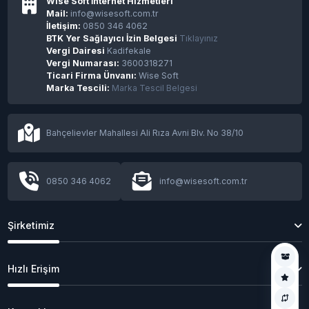
Wise Soft İnternet Hizmetleri
Mail:
info@wisesoft.com.tr
İletişim:
0850 346 4062
BTK Yer Sağlayıcı İzin Belgesi
Tıklayınız
Vergi Dairesi
Kadifekale
Vergi Numarası:
3600318271
Ticari Firma Ünvanı:
Wise Soft
Marka Tescili:
Marka Tescil Belgesi
Bahçelievler Mahallesi Ali Rıza Avni Blv. No 38/10
0850 346 4062
info@wisesoft.com.tr
Şirketimiz
Hızlı Erişim