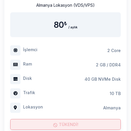
Almanya Lokasyon (VDS/VPS)
80
₺
/ aylık
İşlemci
2 Core
Ram
2 GB / DDR4
Disk
40 GB NVMe Disk
Trafik
10 TB
Lokasyon
Almanya
TÜKENDİ!