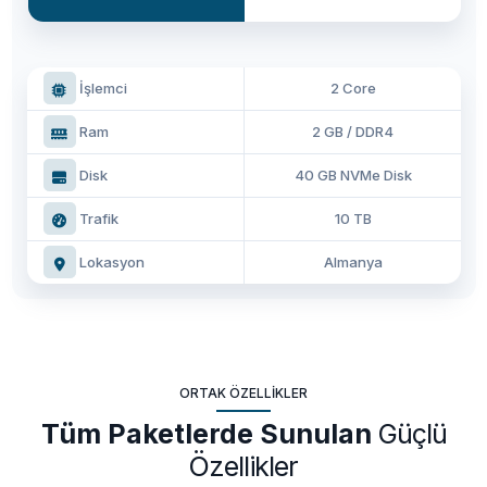
İşlemci
2 Core
Ram
2 GB / DDR4
Disk
40 GB NVMe Disk
Trafik
10 TB
Lokasyon
Almanya
ORTAK ÖZELLIKLER
Tüm Paketlerde Sunulan
Güçlü
Özellikler