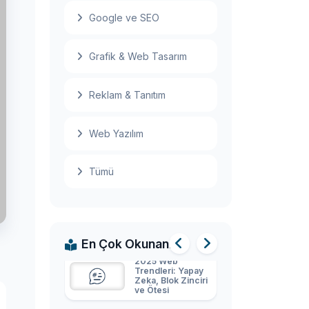
Meta, metaverse
Google ve SEO
ürünlerinin yer
aldığı ilk fiziksel
mağazasını açıyor
Grafik & Web Tasarım
İlk tam boyutlu
otonom yolcu
otobüsü yol
Reklam & Tanıtım
testlerine başladı
2025'te Yapay
Web Yazılım
Zeka: Son
Gelişmeler,
Trendler ve
Gelecek
Tümü
2025 Siber
Güvenlik Raporu:
Yeni Tehditler ve
Savunma
Stratejileri
En Çok Okunanlar
2025 Web
Trendleri: Yapay
Zeka, Blok Zinciri
ve Ötesi