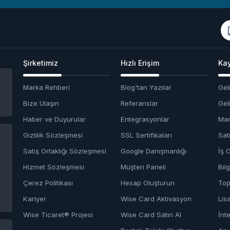
Şirketimiz
Hızlı Erişim
Kay
Marka Rehberi
Blog'tan Yazılar
Geli
Bize Ulaşın
Referanslar
Geli
Haber ve Duyurular
Entegrasyonlar
Mar
Gizlilik Sözleşmesi
SSL Sertifikaları
Satı
Satış Ortaklığı Sözleşmesi
Google Danışmanlığı
İş O
Hizmet Sözleşmesi
Müşteri Paneli
Bil
Çerez Politikası
Hesap Oluşturun
Top
Kariyer
Wise Card Aktivasyon
Lis
Wise Ticaret® Projesi
Wise Card Satın Al
İnt