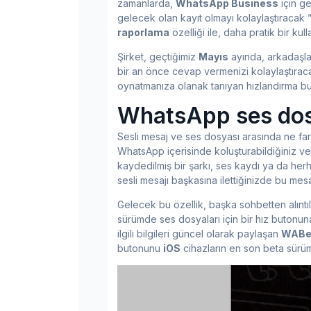
zamanlarda,
WhatsApp Business
için ge
gelecek olan kayıt olmayı kolaylaştıracak 
raporlama
özelliği ile, daha pratik bir kul
Şirket, geçtiğimiz
Mayıs
ayında, arkadaşları
bir an önce cevap vermenizi kolaylaştıracak 
oynatmanıza olanak tanıyan hızlandırma buto
WhatsApp ses dosy
Sesli mesaj ve ses dosyası arasında ne fa
WhatsApp içerisinde koluşturabildiğiniz v
kaydedilmiş bir şarkı, ses kaydı ya da her
sesli mesajı başkasına ilettiğinizde bu mes
Gelecek bu özellik, başka sohbetten alınt
sürümde ses dosyaları için bir hız butonun
ilgili bilgileri güncel olarak paylaşan
WABet
butonunu
iOS
cihazların en son beta sürüm