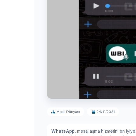
Mobil Dünyası
24/11/2021
WhatsApp
, mesajlaşma hizmetini en iyiy