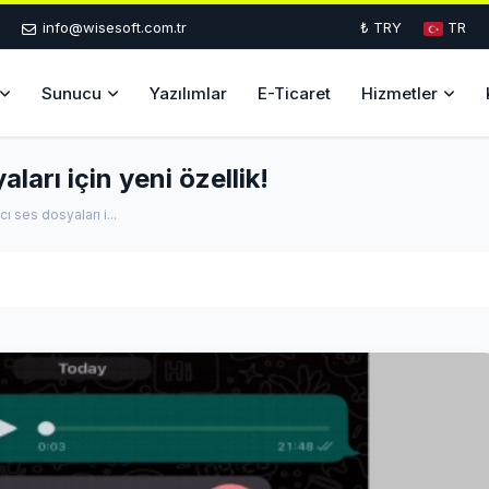
info@wisesoft.com.tr
₺ TRY
TR
Sunucu
Yazılımlar
E-Ticaret
Hizmetler
arı için yeni özellik!
ı ses dosyaları i...