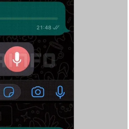
Meta, metaverse
ürünlerinin yer
aldığı ilk fiziksel
mağazasını açıyor
İlk tam boyutlu
otonom yolcu
otobüsü yol
testlerine başladı
2025'te Yapay
Zeka: Son
Gelişmeler,
Trendler ve
Gelecek
2025 Siber
Güvenlik Raporu:
Yeni Tehditler ve
Savunma
Stratejileri
2025 Web
Trendleri: Yapay
Zeka, Blok Zinciri