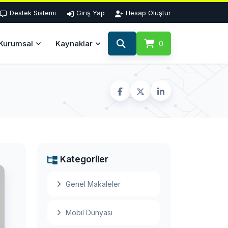
Destek Sistemi
Giriş Yap
Hesap Oluştur
Kurumsal
Kaynaklar
0
Kategoriler
Genel Makaleler
Mobil Dünyası