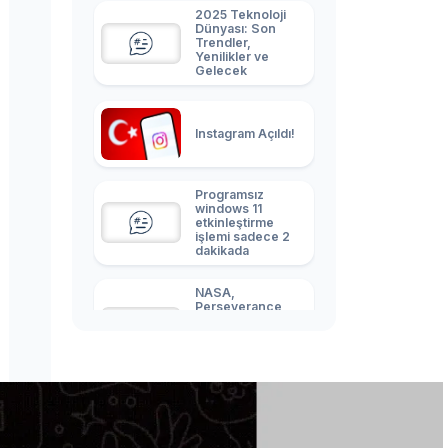
2025 Teknoloji
Dünyası: Son
Trendler,
Yenilikler ve
Gelecek
Instagram Açıldı!
Programsız
windows 11
etkinleştirme
işlemi sadece 2
dakikada
NASA,
Perseverance
aracını Mars'a
indiren paraşütün
kalıntılarını
görüntüledi
Finlandiya, ele
geçirilen BTC’ler
ile Ukrayna’ya
yardım edecek!