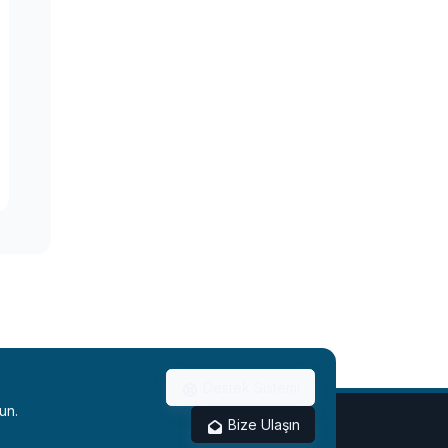
ile Ukrayna’ya
yardım edecek!
Meta, metaverse
ürünlerinin yer
aldığı ilk fiziksel
mağazasını açıyor
İlk tam boyutlu
otonom yolcu
otobüsü yol
testlerine başladı
Destek Sistemi
un.
Bize Ulaşın