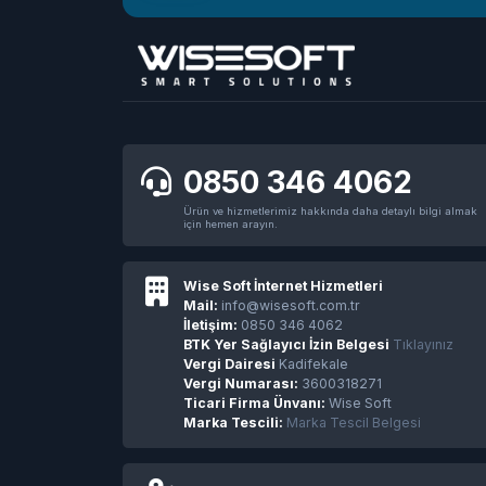
0850 346 4062
Ürün ve hizmetlerimiz hakkında daha detaylı bilgi almak
için hemen arayın.
Wise Soft İnternet Hizmetleri
Mail:
info@wisesoft.com.tr
İletişim:
0850 346 4062
BTK Yer Sağlayıcı İzin Belgesi
Tıklayınız
Vergi Dairesi
Kadifekale
Vergi Numarası:
3600318271
Ticari Firma Ünvanı:
Wise Soft
Marka Tescili:
Marka Tescil Belgesi