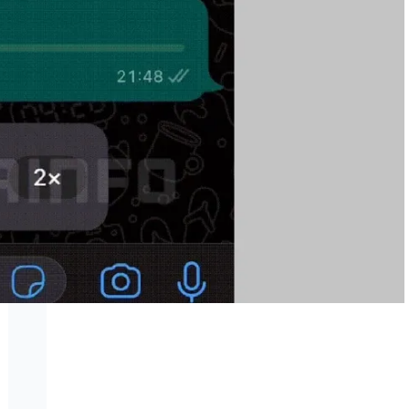
ve Ötesi
2025 Teknoloji
Dünyası: Son
Trendler,
Yenilikler ve
Gelecek
Instagram Açıldı!
Programsız
windows 11
etkinleştirme
işlemi sadece 2
dakikada
NASA,
Perseverance
aracını Mars'a
indiren paraşütün
kalıntılarını
görüntüledi
Finlandiya, ele
geçirilen BTC’ler