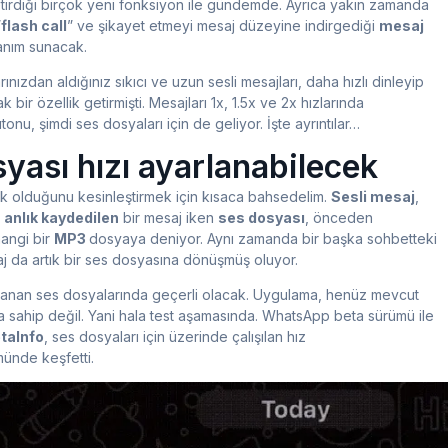
tirdiği birçok yeni fonksiyon ile gündemde. Ayrıca yakın zamanda
”
flash call
” ve şikayet etmeyi mesaj düzeyine indirgediği
mesaj
lanım sunacak.
nızdan aldığınız sıkıcı ve uzun sesli mesajları, daha hızlı dinleyip
bir özellik getirmişti. Mesajları 1x, 1.5x ve 2x hızlarında
nu, şimdi ses dosyaları için de geliyor. İşte ayrıntılar…
ası hızı ayarlanabilecek
rk olduğunu kesinleştirmek için kısaca bahsedelim.
Sesli mesaj
,
e
anlık kaydedilen
bir mesaj iken
ses dosyası
, önceden
hangi bir
MP3
dosyaya deniyor. Aynı zamanda bir başka sohbetteki
aj da artık bir ses dosyasına dönüşmüş oluyor.
ılanan ses dosyalarında geçerli olacak. Uygulama, henüz mevcut
a sahip değil. Yani hala test aşamasında. WhatsApp beta sürümü ile
aInfo
, ses dosyaları için üzerinde çalışılan hız
ünde keşfetti.