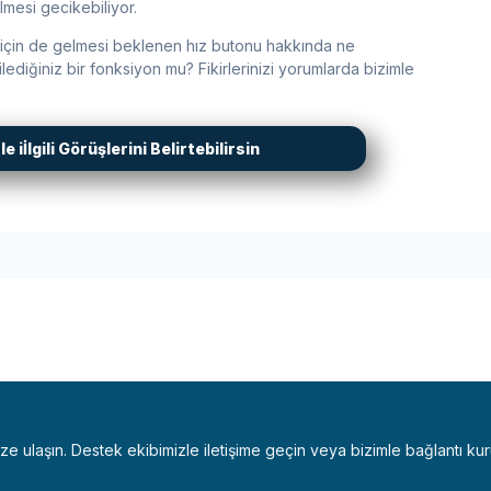
mesi gecikebiliyor.
ı için de gelmesi beklenen hız butonu hakkında ne
ediğiniz bir fonksiyon mu? Fikirlerinizi yorumlarda bizimle
 iİlgili Görüşlerini Belirtebilirsin
bize ulaşın. Destek ekibimizle iletişime geçin veya bizimle bağlantı kur