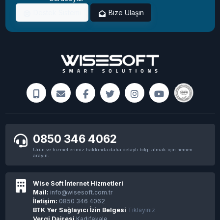
Destek Sistemi
Bize Ulaşın
0850 346 4062
Ürün ve hizmetlerimiz hakkında daha detaylı bilgi almak için hemen
arayın.
Wise Soft İnternet Hizmetleri
Mail:
info@wisesoft.com.tr
İletişim:
0850 346 4062
BTK Yer Sağlayıcı İzin Belgesi
Tıklayınız
Vergi Dairesi
Kadifekale