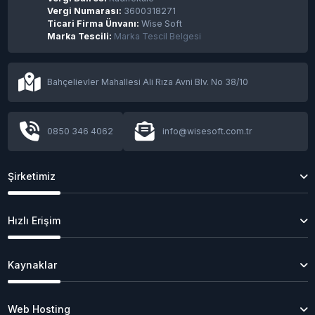
Vergi Numarası:
3600318271
Ticari Firma Ünvanı:
Wise Soft
Marka Tescili:
Marka Tescil Belgesi
Bahçelievler Mahallesi Ali Rıza Avni Blv. No 38/10
0850 346 4062
info@wisesoft.com.tr
Şirketimiz
Hızlı Erişim
Kaynaklar
Web Hosting