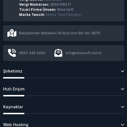
Vergi Numarası:
3600318271
Ticari Firma Ünvanı:
Wise Soft
Marka Tescili:
Marka Tescil Belgesi
Bahçelievler Mahallesi Ali Rıza Avni Blv. No 38/10
0850 346 4062
info@wisesoft.com.tr
Şirketimiz
Hızlı Erişim
Kaynaklar
Web Hosting