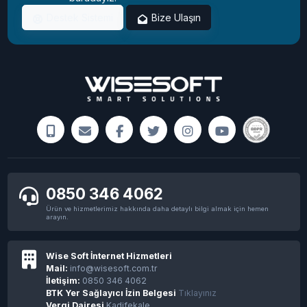
Destek Sistemi
Bize Ulaşın
0850 346 4062
Ürün ve hizmetlerimiz hakkında daha detaylı bilgi almak için hemen
arayın.
Wise Soft İnternet Hizmetleri
Mail:
info@wisesoft.com.tr
İletişim:
0850 346 4062
BTK Yer Sağlayıcı İzin Belgesi
Tıklayınız
Vergi Dairesi
Kadifekale