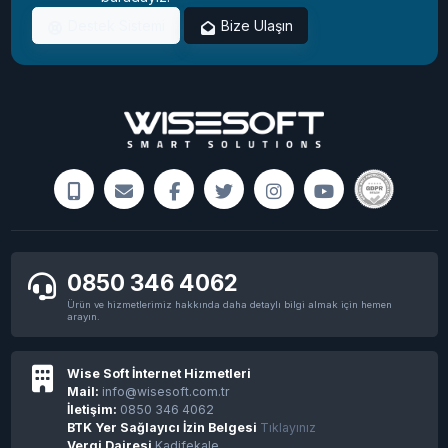
Destek Sistemi
Bize Ulaşın
0850 346 4062
Ürün ve hizmetlerimiz hakkında daha detaylı bilgi almak için hemen
arayın.
Wise Soft İnternet Hizmetleri
Mail:
info@wisesoft.com.tr
İletişim:
0850 346 4062
BTK Yer Sağlayıcı İzin Belgesi
Tıklayınız
Vergi Dairesi
Kadifekale