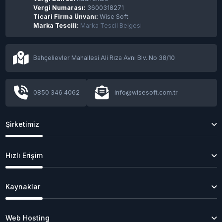
Vergi Numarası:
3600318271
Ticari Firma Ünvanı:
Wise Soft
Marka Tescili:
Marka Tescil Belgesi
Bahçelievler Mahallesi Ali Rıza Avni Blv. No 38/10
0850 346 4062
info@wisesoft.com.tr
Şirketimiz
Hızlı Erişim
Kaynaklar
Web Hosting