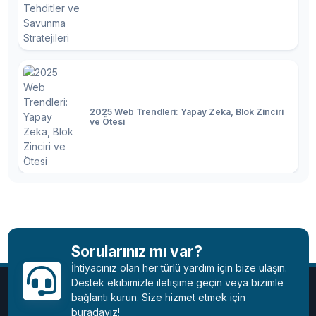
2025 Web Trendleri: Yapay Zeka, Blok Zinciri
ve Ötesi
2025 Teknoloji Dünyası: Son Trendler,
Yenilikler ve Gelecek
Sorularınız mı var?
İhtiyacınız olan her türlü yardım için bize ulaşın.
Destek ekibimizle iletişime geçin veya bizimle
bağlantı kurun. Size hizmet etmek için
buradayız!