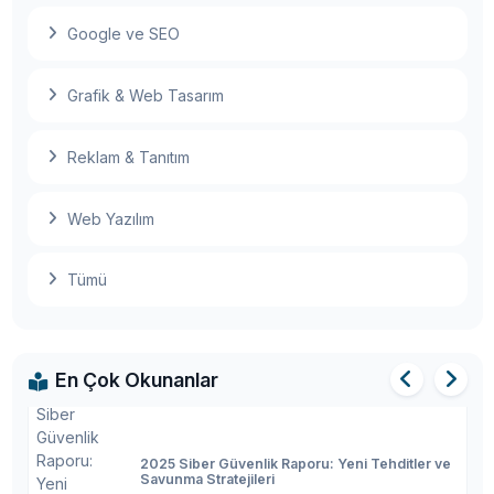
Google ve SEO
Meta, metaverse ürünlerinin yer aldığı ilk
fiziksel mağazasını açıyor
Grafik & Web Tasarım
İlk tam boyutlu otonom yolcu otobüsü yol
testlerine başladı
Reklam & Tanıtım
Web Yazılım
2025'te Yapay Zeka: Son Gelişmeler, Trendler
Tümü
ve Gelecek
En Çok Okunanlar
2025 Siber Güvenlik Raporu: Yeni Tehditler ve
Savunma Stratejileri