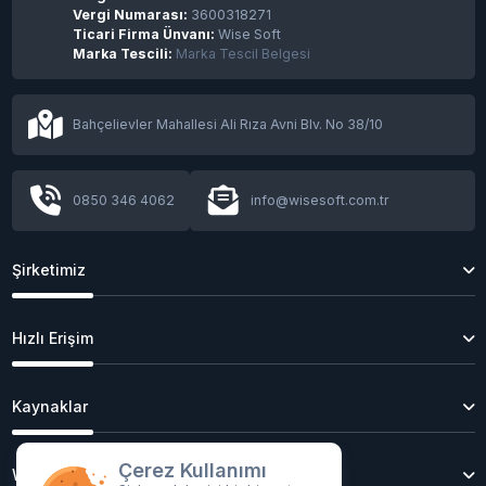
Finlandiya, ele geçirilen BTC’ler ile Ukrayna’ya
Vergi Numarası:
3600318271
yardım edecek!
Ticari Firma Ünvanı:
Wise Soft
Marka Tescili:
Marka Tescil Belgesi
Meta, metaverse ürünlerinin yer aldığı ilk
fiziksel mağazasını açıyor
Bahçelievler Mahallesi Ali Rıza Avni Blv. No 38/10
İlk tam boyutlu otonom yolcu otobüsü yol
testlerine başladı
0850 346 4062
info@wisesoft.com.tr
Şirketimiz
2025'te Yapay Zeka: Son Gelişmeler, Trendler
ve Gelecek
Hızlı Erişim
2025 Siber Güvenlik Raporu: Yeni Tehditler ve
Kaynaklar
Savunma Stratejileri
2025 Web Trendleri: Yapay Zeka, Blok Zinciri
Çerez Kullanımı
Web Hosting
ve Ötesi