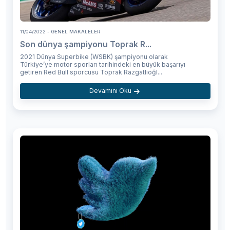
11/04/2022
- GENEL MAKALELER
Son dünya şampiyonu Toprak R...
2021 Dünya Superbike (WSBK) şampiyonu olarak
Türkiye’ye motor sporları tarihindeki en büyük başarıyı
getiren Red Bull sporcusu Toprak Razgatlıoğl...
Devamını Oku