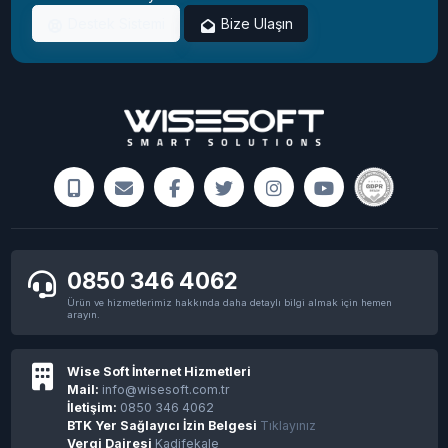
Instagram Açıldı!
Destek Sistemi
Bize Ulaşın
Programsız windows 11 etkinleştirme işlemi
sadece 2 dakikada
0850 346 4062
Ürün ve hizmetlerimiz hakkında daha detaylı bilgi almak için hemen
arayın.
NASA, Perseverance aracını Mars'a indiren
paraşütün kalıntılarını görüntüledi
Wise Soft İnternet Hizmetleri
Mail:
info@wisesoft.com.tr
İletişim:
0850 346 4062
BTK Yer Sağlayıcı İzin Belgesi
Tıklayınız
Vergi Dairesi
Kadifekale