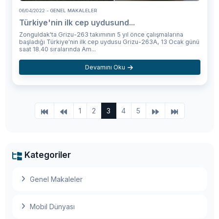
06/04/2022
- GENEL MAKALELER
Türkiye'nin ilk cep uydusund...
Zonguldak'ta Grizu-263 takımının 5 yıl önce çalışmalarına
başladığı Türkiye'nin ilk cep uydusu Grizu-263A, 13 Ocak günü
saat 18.40 sıralarında Am...
Devamını Oku
1
2
3
4
5
Kategoriler
Genel Makaleler
Mobil Dünyası