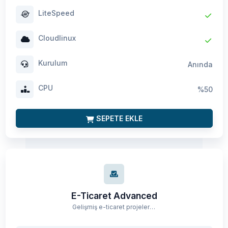
LiteSpeed
Cloudlinux
Kurulum
Anında
CPU
%50
SEPETE EKLE
E-Ticaret Advanced
Gelişmiş e-ticaret projeleri için yüksek kapasiteli hızlı hosting paketi.