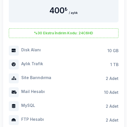
400
₺
/ aylık
%30 Ekstra İndirim Kodu: 24C6HD
Disk Alanı
10 GB
Aylık Trafik
1 TB
Site Barındırma
2 Adet
Mail Hesabı
10 Adet
MySQL
2 Adet
FTP Hesabı
2 Adet