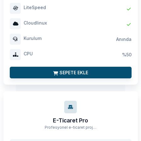
LiteSpeed
Cloudlinux
Kurulum
Anında
CPU
%50
SEPETE EKLE
E-Ticaret Pro
Profesyonel e-ticaret projeleri için yüksek trafikli güçlü hosting paketi.