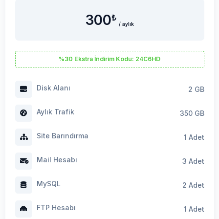
300
₺
/ aylık
%30 Ekstra İndirim Kodu: 24C6HD
Disk Alanı
2 GB
Aylık Trafik
350 GB
Site Barındırma
1 Adet
Mail Hesabı
3 Adet
MySQL
2 Adet
FTP Hesabı
1 Adet