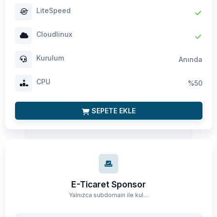
LiteSpeed
Cloudlinux
Kurulum
Anında
CPU
%50
SEPETE EKLE
E-Ticaret Sponsor
Yalnızca subdomain ile kullanılabilir. Yeni başlayan e-ticaret projeleri için optimize edilmiş ekonomik hosting paketi.