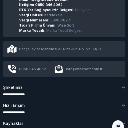
İletişim:
0850 346 4062
BTK Yer Sağlayıcı İzin Belgesi
Tıklayınız
Vergi Dairesi
Kadifekale
Vergi Numarası:
3600318271
Ticari Firma Ünvanı:
Wise Soft
Marka Tescili:
Marka Tescil Belgesi
Bahçelievler Mahallesi Ali Rıza Avni Blv. No 38/10
0850 346 4062
info@wisesoft.com.tr
Şirketimiz
Hızlı Erişim
Kaynaklar