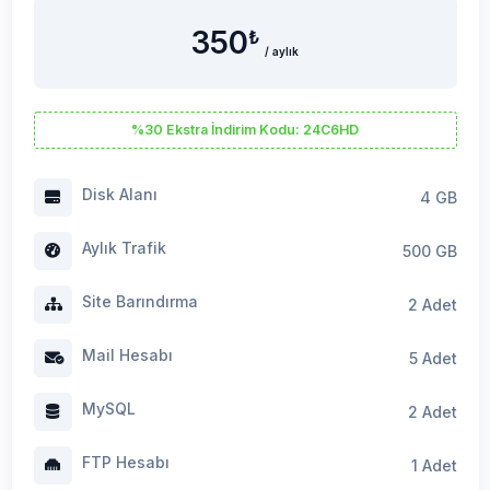
350
₺
/ aylık
%30 Ekstra İndirim Kodu: 24C6HD
Disk Alanı
4 GB
Aylık Trafik
500 GB
Site Barındırma
2 Adet
Mail Hesabı
5 Adet
MySQL
2 Adet
FTP Hesabı
1 Adet