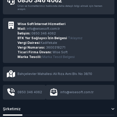
0850 346 4062
Ürün ve hizmetlerimiz hakkında daha detaylı bilgi almak için hemen
arayın.
Wise Soft İnternet Hizmetleri
Mail:
info@wisesoft.com.tr
İletişim:
0850 346 4062
BTK Yer Sağlayıcı İzin Belgesi
Tıklayınız
Vergi Dairesi
Kadifekale
Vergi Numarası:
3600318271
Ticari Firma Ünvanı:
Wise Soft
Marka Tescili:
Marka Tescil Belgesi
Bahçelievler Mahallesi Ali Rıza Avni Blv. No 38/10
0850 346 4062
info@wisesoft.com.tr
Şirketimiz