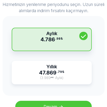
Hizmetinizin yenilenme periyodunu seçin. Uzun süreli
alımlarda indirim fırsatını kaçırmayın.
Aylık
4.786
.98
₺
Yıllık
47.869
.79
₺
(3.989
Aylık)
.15
₺
Devam