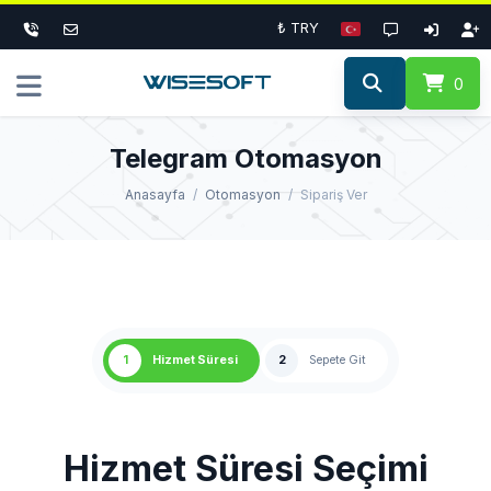
₺ TRY
0
Telegram Otomasyon
Anasayfa
Otomasyon
Sipariş Ver
1
Hizmet Süresi
2
Sepete Git
Hizmet Süresi Seçimi