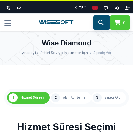
₺ TRY
0
Wise Diamond
Anasayfa
İleri Seviye İşletmeler İçin
Sipariş Ver
1
Hizmet Süresi
2
Alan Adı Belirle
3
Sepete Git
Hizmet Süresi Seçimi