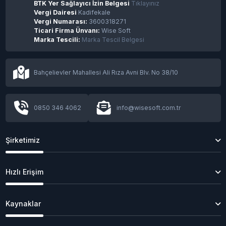
BTK Yer Sağlayıcı İzin Belgesi
Tıklayınız
Vergi Dairesi
Kadifekale
Vergi Numarası:
3600318271
Ticari Firma Ünvanı:
Wise Soft
Marka Tescili:
Marka Tescil Belgesi
Bahçelievler Mahallesi Ali Rıza Avni Blv. No 38/10
0850 346 4062
info@wisesoft.com.tr
Şirketimiz
Hızlı Erişim
Kaynaklar