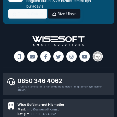
bağlantı kurun. Size hizmet etmek için
buradayız!
Destek Sistemi
Bize Ulaşın
0850 346 4062
Ürün ve hizmetlerimiz hakkında daha detaylı bilgi almak için hemen
arayın.
Wise Soft İnternet Hizmetleri
Mail:
info@wisesoft.com.tr
İletişim:
0850 346 4062