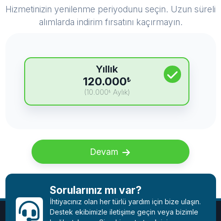
Hizmetinizin yenilenme periyodunu seçin. Uzun süreli
alımlarda indirim fırsatını kaçırmayın.
Yıllık
120.000
₺
(10.000
Aylık)
₺
Devam
Sorularınız mı var?
İhtiyacınız olan her türlü yardım için bize ulaşın.
Destek ekibimizle iletişime geçin veya bizimle