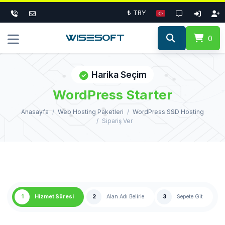
₺ TRY
0
Harika Seçim
WordPress Starter
Anasayfa
Web Hosting Paketleri
WordPress SSD Hosting
Sipariş Ver
1
Hizmet Süresi
2
Alan Adı Belirle
3
Sepete Git