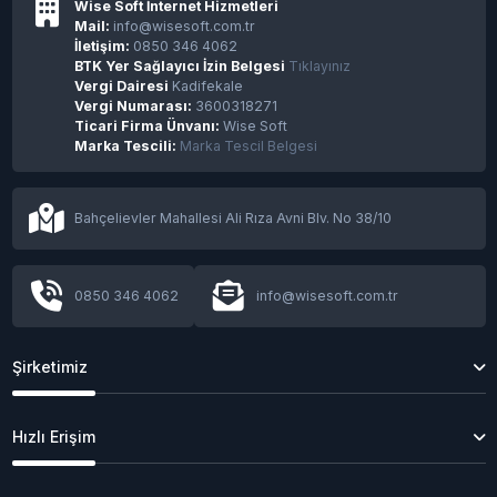
Wise Soft İnternet Hizmetleri
Mail:
info@wisesoft.com.tr
İletişim:
0850 346 4062
BTK Yer Sağlayıcı İzin Belgesi
Tıklayınız
Vergi Dairesi
Kadifekale
Vergi Numarası:
3600318271
Ticari Firma Ünvanı:
Wise Soft
Marka Tescili:
Marka Tescil Belgesi
Bahçelievler Mahallesi Ali Rıza Avni Blv. No 38/10
0850 346 4062
info@wisesoft.com.tr
Şirketimiz
Hızlı Erişim