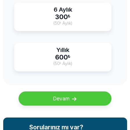
6 Aylık
300
₺
(50
Aylık)
₺
Yıllık
600
₺
(50
Aylık)
₺
Devam
Sorularınız mı var?