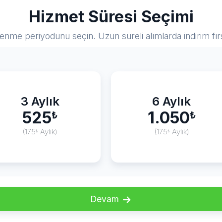
Hizmet Süresi Seçimi
lenme periyodunu seçin. Uzun süreli alımlarda indirim fır
3 Aylık
6 Aylık
525
1.050
₺
₺
(175
Aylık)
(175
Aylık)
₺
₺
Devam