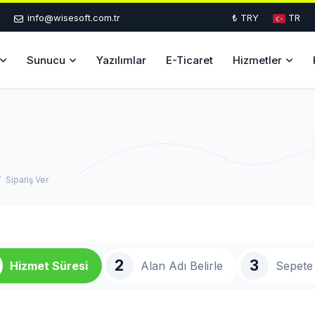
info@wisesoft.com.tr
₺ TRY
TR
Sunucu
Yazılımlar
E-Ticaret
Hizmetler
Sipariş Ver
2
3
Hizmet Süresi
Alan Adı Belirle
Sepete 