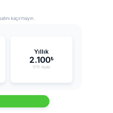
satını kaçırmayın.
Yıllık
2.100
₺
(175
Aylık)
₺