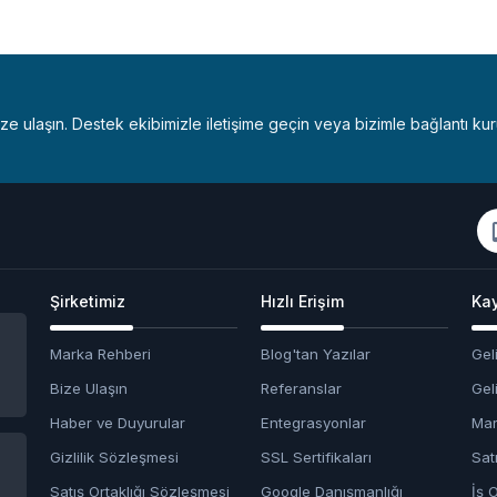
bize ulaşın. Destek ekibimizle iletişime geçin veya bizimle bağlantı kur
Şirketimiz
Hızlı Erişim
Kay
Marka Rehberi
Blog'tan Yazılar
Geli
Bize Ulaşın
Referanslar
Geli
Haber ve Duyurular
Entegrasyonlar
Mar
Gizlilik Sözleşmesi
SSL Sertifikaları
Satı
Satış Ortaklığı Sözleşmesi
Google Danışmanlığı
İş O