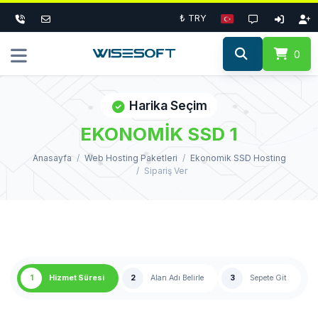
₺ TRY
0
Harika Seçim
EKONOMİK SSD 1
Anasayfa
Web Hosting Paketleri
Ekonomik SSD Hosting
Sipariş Ver
1
Hizmet Süresi
2
Alan Adı Belirle
3
Sepete Git