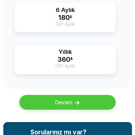
6 Aylık
180
₺
(30
Aylık)
₺
Yıllık
360
₺
(30
Aylık)
₺
Devam
Sorularınız mı var?