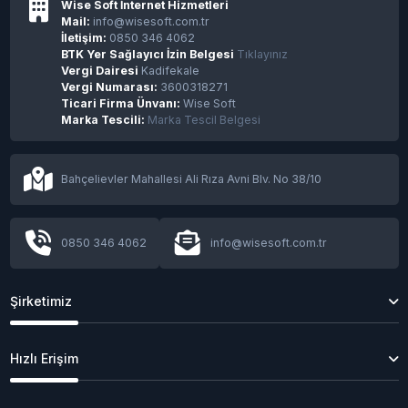
Wise Soft İnternet Hizmetleri
Mail:
info@wisesoft.com.tr
İletişim:
0850 346 4062
BTK Yer Sağlayıcı İzin Belgesi
Tıklayınız
Vergi Dairesi
Kadifekale
Vergi Numarası:
3600318271
Ticari Firma Ünvanı:
Wise Soft
Marka Tescili:
Marka Tescil Belgesi
Bahçelievler Mahallesi Ali Rıza Avni Blv. No 38/10
0850 346 4062
info@wisesoft.com.tr
Şirketimiz
Hızlı Erişim